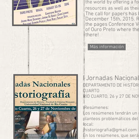
the world by offering a f
resources as well as thei
The call for papers has
December 15th, 2015. Re
the pages Conference Ve
of Ouro Preto where the
there!
Más información
I Jornadas Nacional
DEPARTAMENTO DE HISTORI
CUARTO
RÍO CUARTO, 26 y 27 DE N
IResúmenes:
Los resúmenes tendrán un 
planteos problemáticos del
local:
jhistoriografia@gmail.com
En los resúmenes, que serán 